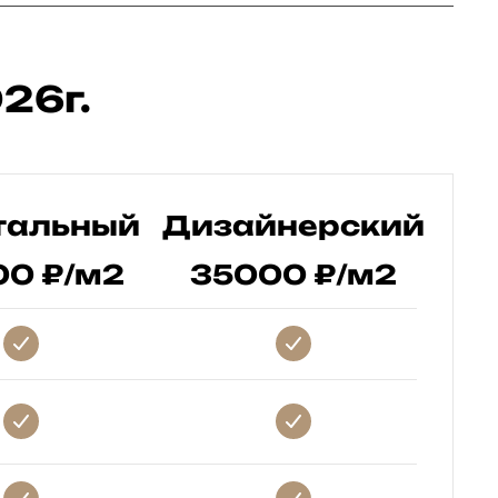
26г.
тальный
Дизайнерский
0 ₽/м2
35000 ₽/м2