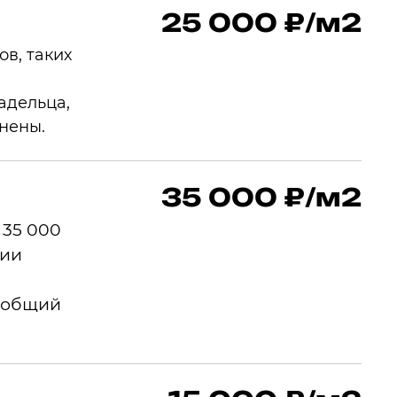
25 000 ₽/м2
в, таких
адельца,
анены.
35 000 ₽/м2
 35 000
ции
ь общий