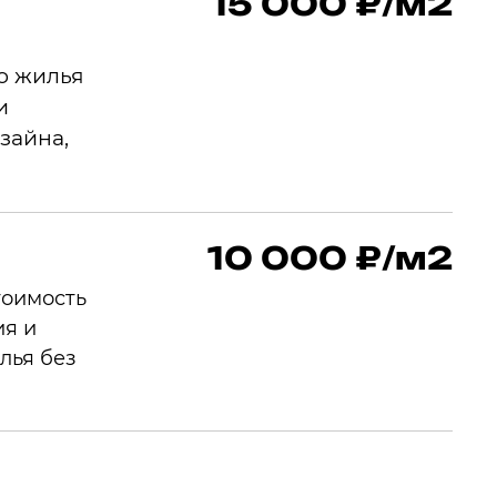
15 000 ₽/м2
о жилья
и
зайна,
10 000 ₽/м2
тоимость
ия и
лья без